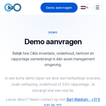
☰
Demo aanvragen
NL
▾
DEMO
Demo aanvragen
Bekijk hoe Ciklo inventaris, onderhoud, herinzet en
rapportage samenbrengt in één asset management
omgeving.
In een korte demo lopen we door een herkenbaar scenario,
zoals verhuizing, onderhoud of ESG-rapportage. Je
ontvangt snel een reactie.
Liever direct? Neem contact op met
Bart Waldram · +31 6
531 26 217
.